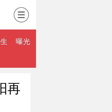
民生
曝光
阳再