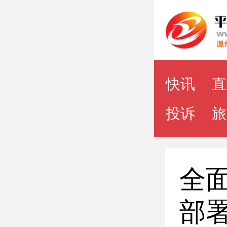
点导航
快讯
直
投诉
旅
全
部