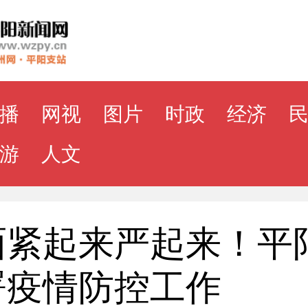
播
网视
图片
时政
经济
游
人文
面紧起来严起来！平
署疫情防控工作