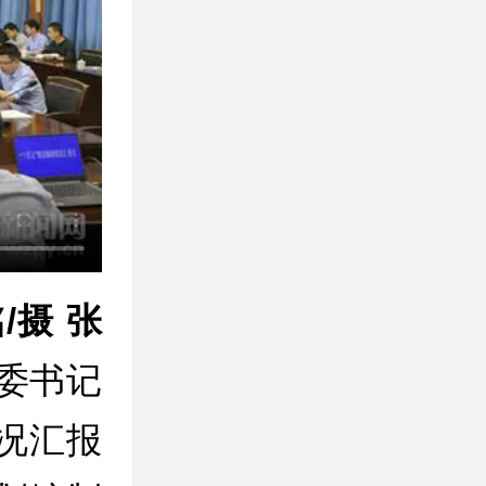
/摄 张
县委书记
况汇报