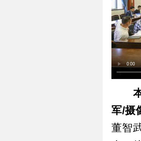
军/摄
董智