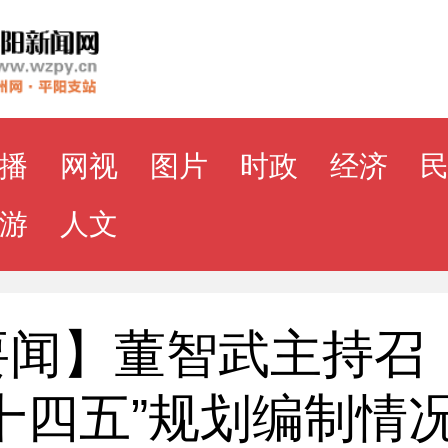
播
网视
图片
时政
经济
游
人文
要闻】董智武主持召
十四五”规划编制情