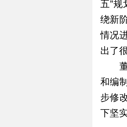
五”
绕新
情况
出了
董智
和编
步修
下坚