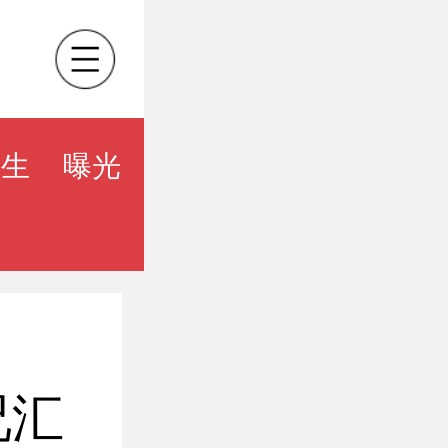
民生
曝光
况汇