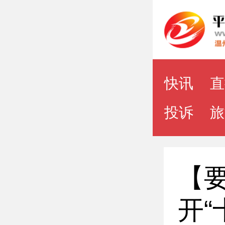
点导航
快讯
直
投诉
旅
【
开“