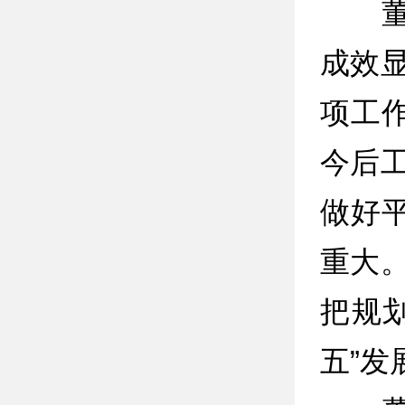
董智
成效
项工
今后
做好
重大
把规
五”