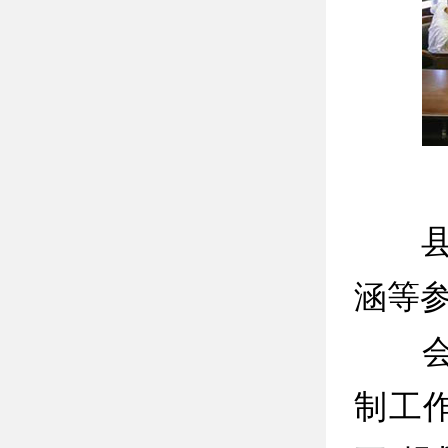
县领
涵等
会上
制工